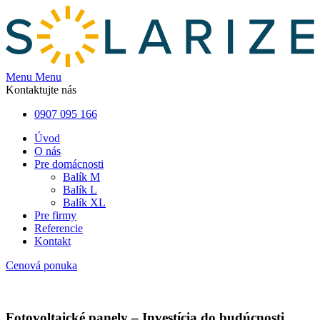
Menu
Menu
Kontaktujte nás
0907 095 166
Úvod
O nás
Pre domácnosti
Balík M
Balík L
Balík XL
Pre firmy
Referencie
Kontakt
Cenová ponuka
Fotovoltaické panely – Investícia do budúcnosti