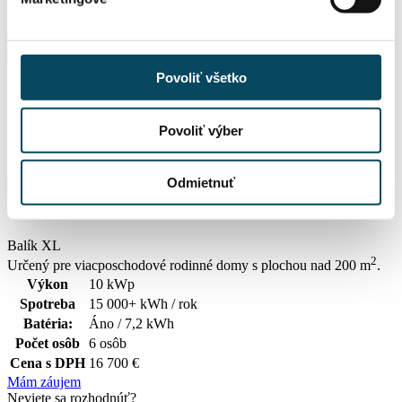
Balík L
2
Určený pre väčšie rodinné domy s plochou do 150 m
.
Povoliť všetko
Výkon
9,8 kWp
Spotreba
8 000+ kWh / rok
Batéria:
Áno / 7,2 kWh
Povoliť výber
Počet osôb
6 osôb
Cena s DPH
14 700 €
Odmietnuť
Mám záujem
Balík XL
2
Určený pre viacposchodové rodinné domy s plochou nad 200 m
.
Výkon
10 kWp
Spotreba
15 000+ kWh / rok
Batéria:
Áno / 7,2 kWh
Počet osôb
6 osôb
Cena s DPH
16 700 €
Mám záujem
Neviete sa rozhodnúť?