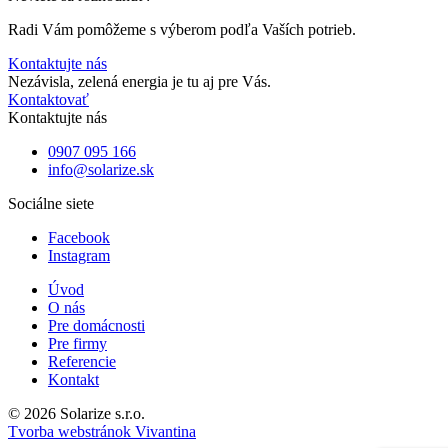
Radi Vám pomôžeme s výberom podľa Vaších potrieb.
Kontaktujte nás
Nezávisla, zelená energia je tu aj pre Vás.
Kontaktovať
Kontaktujte nás
0907 095 166
info@solarize.sk
Sociálne siete
Facebook
Instagram
Úvod
O nás
Pre domácnosti
Pre firmy
Referencie
Kontakt
© 2026 Solarize s.r.o.
Tvorba webstránok Vivantina