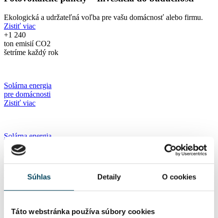
Ekologická a udržateľná voľba pre vašu domácnosť alebo firmu.
Zistiť viac
+1 240
ton emisií CO2
šetríme každý rok
Solárna energia
pre domácnosti
Zistiť viac
Solárna energia
pre firmy
Zistiť viac
Fotovoltaický systém
Súhlas
Detaily
O cookies
Prečo staviť na solárnu energiu?
Táto webstránka používa súbory cookies