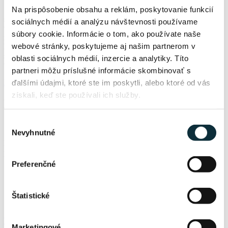
Na prispôsobenie obsahu a reklám, poskytovanie funkcií
S rastúcimi nákladmi na tradičné zdroje energie, sa fotovoltaika
stáva konkurencieschopnejšou a jej cena sa stále znižuje. Okrem
sociálnych médií a analýzu návštevnosti používame
toho, fotovoltaické systémy sú udržateľné a čisté, čo znamená, že
súbory cookie. Informácie o tom, ako používate naše
môžu pomôcť znížiť zaťaženie na životné prostredie a zlepšiť
webové stránky, poskytujeme aj našim partnerom v
kvalitu ovzdušia. Vzhľadom na tieto faktory a na rastúci dopyt po
solárnej energii, návratnosť investície do fotovoltaiky môže byť
oblasti sociálnych médií, inzercie a analytiky. Títo
veľmi výhodná.
partneri môžu príslušné informácie skombinovať s
ďalšími údajmi, ktoré ste im poskytli, alebo ktoré od vás
Naceniť fotovoltaiku
získali, keď ste používali ich služby.
Balíky fotovoltaiky pre domácnosti
Výber
Nevyhnutné
súhlasu
Balík M
2
Ideálny pre malé domy s plochou do 100 m
.
Preferenčné
Výkon
4,6 kWp
Spotreba
4000 kWh / rok
Batéria:
Nie
Štatistické
Počet osôb
2 osoby
Cena s DPH
5 800 €
Mám záujem
Marketingové