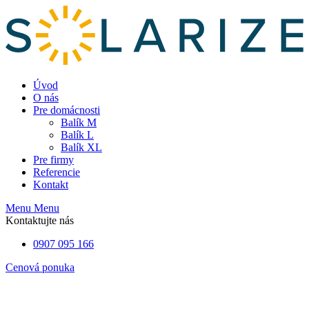
Úvod
O nás
Pre domácnosti
Balík M
Balík L
Balík XL
Pre firmy
Referencie
Kontakt
Menu
Menu
Kontaktujte nás
0907 095 166
Cenová ponuka