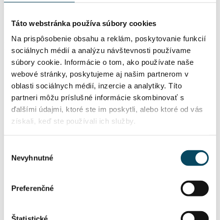
Ďakujeme
Táto webstránka používa súbory cookies
Ďakujeme za váš email. Čoskoro Vás budeme kontaktovať.
Na prispôsobenie obsahu a reklám, poskytovanie funkcií
Mate záujem? Kontaktujte nás
sociálnych médií a analýzu návštevnosti používame
súbory cookie. Informácie o tom, ako používate naše
Nezávisla, zelená energia je tu aj pre Vás.
webové stránky, poskytujeme aj našim partnerom v
oblasti sociálnych médií, inzercie a analytiky. Títo
partneri môžu príslušné informácie skombinovať s
Kontaktujte nás
ďalšími údajmi, ktoré ste im poskytli, alebo ktoré od vás
0907 095 166
získali, keď ste používali ich služby.
Kontaktujte nás a radi Vám poradíme a zodpovieme každú otázku.
Výber
Meno Priezvisko
Nevyhnutné
súhlasu
Zadajte prosím svoje celé meno
E-mail
Zadajte prosím e-mailovú adresu
Preferenčné
Telefón
Zadajte prosím telefónne číslo
Lokalita
Štatistické