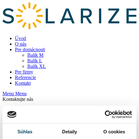
Úvod
O nás
Pre domácnosti
Balík M
Balík L
Balík XL
Pre firmy
Referencie
Kontakt
Menu
Menu
Kontaktujte nás
0907 095 166
Cenová ponuka
Súhlas
Detaily
O cookies